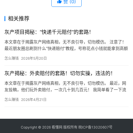
赞
(0)
相关推荐
灰产项目揭秘：“快递千元赔付”的套路！
本文章在于揭露灰产网络真相，无不良引导，切勿模仿。 注意了！
最近朋友圈总刷到什么“快递赔付”教程，号称花点小钱就能拿到高额
赔偿！ 千万别信！天上不会掉馅饼，这种“好事”背后全是坑！…
怎么赚钱
2026年5月20日
灰产揭秘：外卖赔付的套路！切勿实操，违法的！
本文章在于揭露灰产网络真相，无不良引导，切勿模仿。 最近，网
友投稿，他们玩外卖赔付，一次几十到几百元！ 我简单看了一下流
程，非常可拷！本文只是拆解科普，兄弟们千万不要模仿！ 开始
怎么赚钱
2026年4月21日
揭…
Copyright © 2026 看懂网 版权所有
皖ICP备13020607号