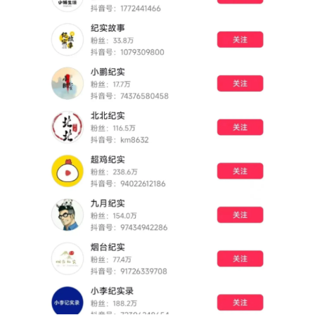
运
营
产
品