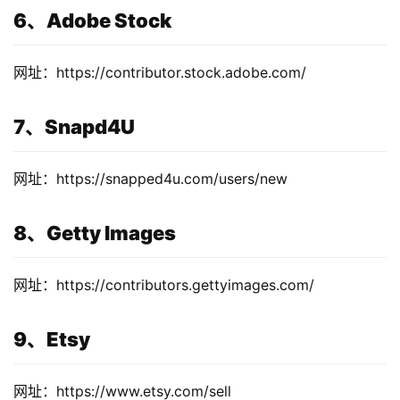
6、Adobe Stock
网址：https://contributor.stock.adobe.com/
7、Snapd4U
网址：https://snapped4u.com/users/new
8、Getty Images
网址：https://contributors.gettyimages.com/
运
9、Etsy
营
网址：https://www.etsy.com/sell