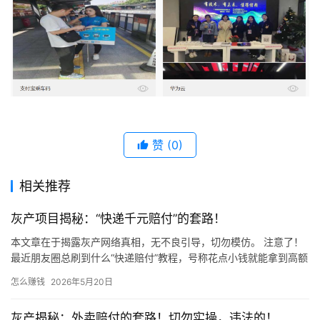
赞
(0)
相关推荐
灰产项目揭秘：“快递千元赔付”的套路！
本文章在于揭露灰产网络真相，无不良引导，切勿模仿。 注意了！
最近朋友圈总刷到什么“快递赔付”教程，号称花点小钱就能拿到高额
赔偿！ 千万别信！天上不会掉馅饼，这种“好事”背后全是坑！…
怎么赚钱
2026年5月20日
灰产揭秘：外卖赔付的套路！切勿实操，违法的！