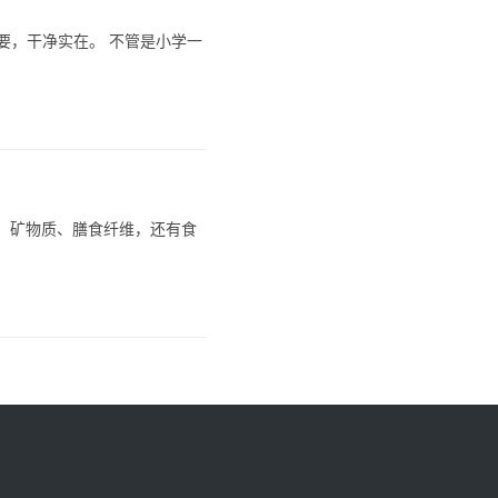
要，干净实在。 不管是小学一
生素、矿物质、膳食纤维，还有食