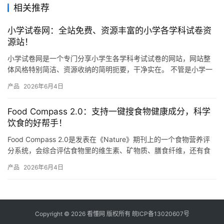
相关推荐
小学试卷网：全站免费、资源丰富的小学各学科试卷资
源站！
小学试卷网是一个专门分享小学生各学科考试试卷的网站，网站整
体风格特别简洁、资源收纳的简明扼要，干净实在。 不管是小学一
年级还是六年级，语文、数学、英语、科学这些主要学科，网站上
产品
2026年6月4日
都有…
Food Compass 2.0：支持一键搜食物健康成分，科学
饮食的好帮手！
Food Compass 2.0是发表在《Nature》期刊上的一个食物营养评
分系统，会综合评估食物里的维生素、矿物质、膳食纤维，还有食
物的加工程度等总共54种营养属性，然后给每种…
产品
2026年6月4日
Copyright © 2026 看懂网 版权所有
皖ICP备13020607号