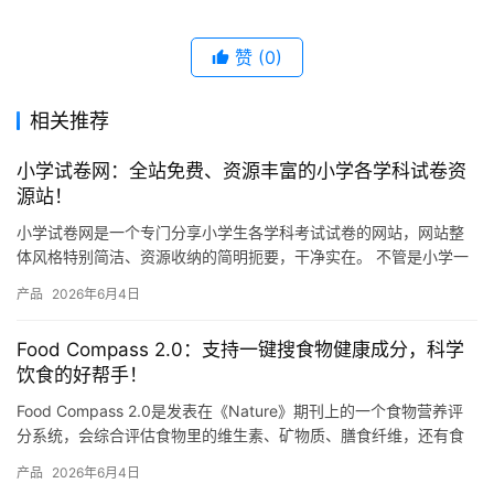
赞
(0)
相关推荐
小学试卷网：全站免费、资源丰富的小学各学科试卷资
源站！
小学试卷网是一个专门分享小学生各学科考试试卷的网站，网站整
体风格特别简洁、资源收纳的简明扼要，干净实在。 不管是小学一
年级还是六年级，语文、数学、英语、科学这些主要学科，网站上
产品
2026年6月4日
都有…
Food Compass 2.0：支持一键搜食物健康成分，科学
饮食的好帮手！
Food Compass 2.0是发表在《Nature》期刊上的一个食物营养评
分系统，会综合评估食物里的维生素、矿物质、膳食纤维，还有食
物的加工程度等总共54种营养属性，然后给每种…
产品
2026年6月4日