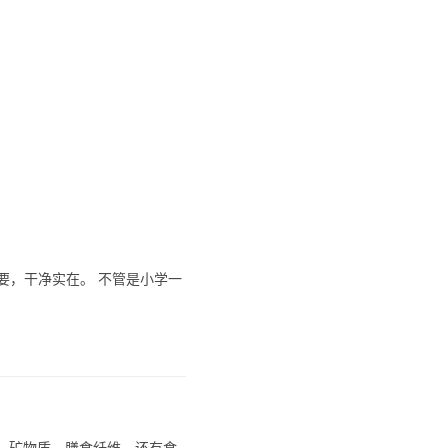
要，干净实在。 不管是小学一
生素、矿物质、膳食纤维，还有食