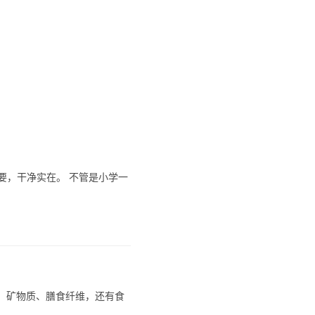
要，干净实在。 不管是小学一
生素、矿物质、膳食纤维，还有食