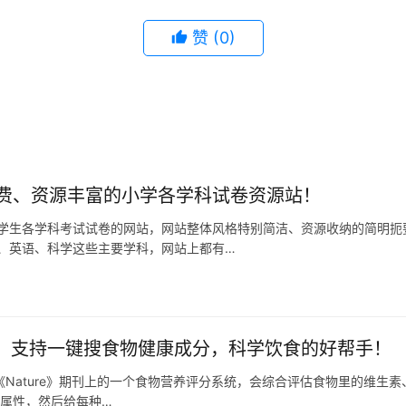
赞
(0)
费、资源丰富的小学各学科试卷资源站！
学生各学科考试试卷的网站，网站整体风格特别简洁、资源收纳的简明扼
、英语、科学这些主要学科，网站上都有…
s 2.0：支持一键搜食物健康成分，科学饮食的好帮手！
0是发表在《Nature》期刊上的一个食物营养评分系统，会综合评估食物里的维
养属性，然后给每种…