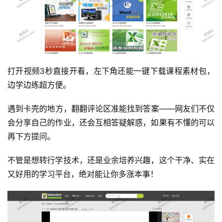
打开视频3秒直接开看，左下角还能一键下载课程素材包，
边学边练超方便。
运
营
遇到卡壳的地方，翻翻评论区准能找到答案——网友们不仅
会分享自己的作业，还会互相答疑解惑，如果有不懂的可以
产
再下方提问。
品
不管是想转行学技术，还是业余培养兴趣，这个干净、实在
又好用的学习平台，绝对能让你多涨本事！