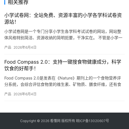
相关推荐
小学试卷网：全站免费、资源丰富的小学各学科试卷资
源站！
小学试卷网是一个专门分享小学生各学科考试试卷的网站，网站整
体风格特别简洁、资源收纳的简明扼要，干净实在。 不管是小学一
年级还是六年级，语文、数学、英语、科学这些主要学科，网站上
产品
2026年6月4日
都有…
Food Compass 2.0：支持一键搜食物健康成分，科学
饮食的好帮手！
Food Compass 2.0是发表在《Nature》期刊上的一个食物营养评
分系统，会综合评估食物里的维生素、矿物质、膳食纤维，还有食
物的加工程度等总共54种营养属性，然后给每种…
产品
2026年6月4日
Copyright © 2026 看懂网 版权所有
皖ICP备13020607号