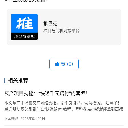
推巴克
项目与商机对接平台
赞
(0)
相关推荐
灰产项目揭秘：“快递千元赔付”的套路！
本文章在于揭露灰产网络真相，无不良引导，切勿模仿。 注意了！
最近朋友圈总刷到什么“快递赔付”教程，号称花点小钱就能拿到高额
赔偿！ 千万别信！天上不会掉馅饼，这种“好事”背后全是坑！…
怎么赚钱
2026年5月20日