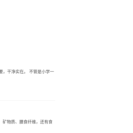
要，干净实在。 不管是小学一
生素、矿物质、膳食纤维，还有食