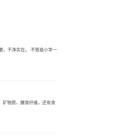
要，干净实在。 不管是小学一
生素、矿物质、膳食纤维，还有食