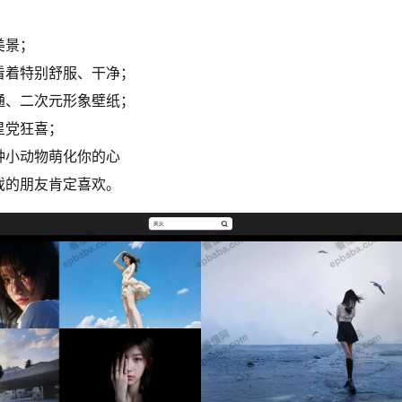
美景；
看着特别舒服、干净；
通、二次元形象壁纸；
星党狂喜；
种小动物萌化你的心
戏的朋友肯定喜欢。