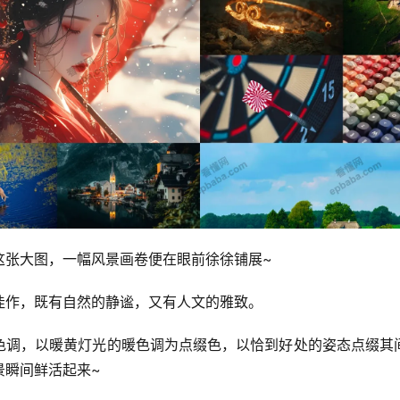
这张大图，一幅风景画卷便在眼前徐徐铺展~
佳作，既有自然的静谧，又有人文的雅致。
色调，以暖黄灯光的暖色调为点缀色，以恰到好处的姿态点缀其
景瞬间鲜活起来~