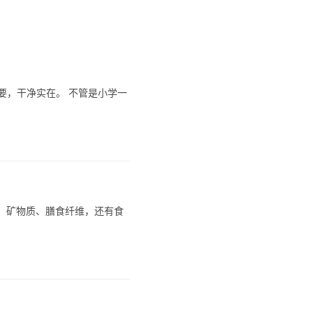
要，干净实在。 不管是小学一
生素、矿物质、膳食纤维，还有食