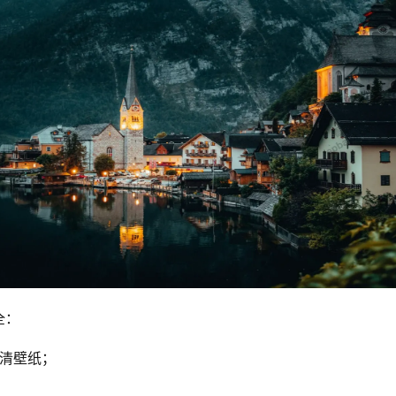
全：
高清壁纸；
；