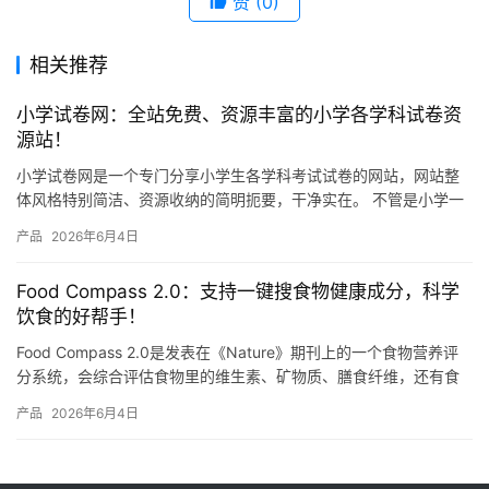
赞
(0)
相关推荐
小学试卷网：全站免费、资源丰富的小学各学科试卷资
源站！
小学试卷网是一个专门分享小学生各学科考试试卷的网站，网站整
体风格特别简洁、资源收纳的简明扼要，干净实在。 不管是小学一
年级还是六年级，语文、数学、英语、科学这些主要学科，网站上
产品
2026年6月4日
都有…
Food Compass 2.0：支持一键搜食物健康成分，科学
饮食的好帮手！
Food Compass 2.0是发表在《Nature》期刊上的一个食物营养评
分系统，会综合评估食物里的维生素、矿物质、膳食纤维，还有食
物的加工程度等总共54种营养属性，然后给每种…
产品
2026年6月4日