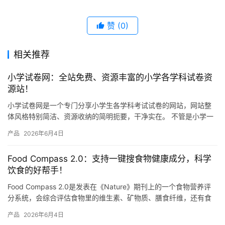
赞
(0)
相关推荐
小学试卷网：全站免费、资源丰富的小学各学科试卷资
源站！
小学试卷网是一个专门分享小学生各学科考试试卷的网站，网站整
体风格特别简洁、资源收纳的简明扼要，干净实在。 不管是小学一
年级还是六年级，语文、数学、英语、科学这些主要学科，网站上
产品
2026年6月4日
都有…
Food Compass 2.0：支持一键搜食物健康成分，科学
饮食的好帮手！
Food Compass 2.0是发表在《Nature》期刊上的一个食物营养评
分系统，会综合评估食物里的维生素、矿物质、膳食纤维，还有食
物的加工程度等总共54种营养属性，然后给每种…
产品
2026年6月4日