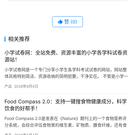
赞
(0)
相关推荐
小学试卷网：全站免费、资源丰富的小学各学科试卷资
源站！
小学试卷网是一个专门分享小学生各学科考试试卷的网站，网站整
体风格特别简洁、资源收纳的简明扼要，干净实在。 不管是小学一
年级还是六年级，语文、数学、英语、科学这些主要学科，网站上
产品
2026年6月4日
都有…
Food Compass 2.0：支持一键搜食物健康成分，科学
饮食的好帮手！
Food Compass 2.0是发表在《Nature》期刊上的一个食物营养评
分系统，会综合评估食物里的维生素、矿物质、膳食纤维，还有食
物的加工程度等总共54种营养属性，然后给每种…