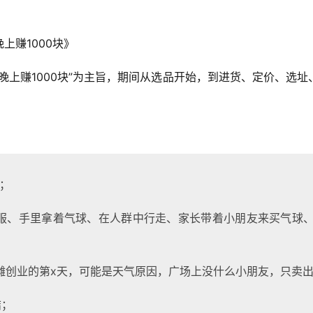
上赚1000块》
晚上赚1000块”为主旨，期间从选品开始，到进货、定价、选
；
服、手里拿着气球、在人群中行走、家长带着小朋友来买气球、
摊创业的第x天，可能是天气原因，广场上没什么小朋友，只卖
结；