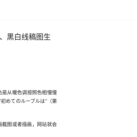
渐变、黑白线稿图生
颜色是从暖色调按照色相慢慢
初めてのルーブルは”（第
动画截图或者插画，网站就会