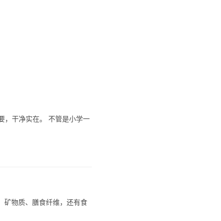
要，干净实在。 不管是小学一
生素、矿物质、膳食纤维，还有食