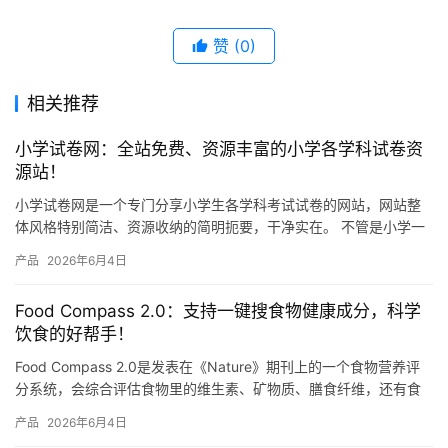
赞
(0)
相关推荐
小学试卷网：全站免费、资源丰富的小学各学科试卷资
源站！
小学试卷网是一个专门分享小学生各学科考试试卷的网站，网站整
体风格特别简洁、资源收纳的简明扼要，干净实在。 不管是小学一
年级还是六年级，语文、数学、英语、科学这些主要学科，网站上
产品
2026年6月4日
都有…
Food Compass 2.0：支持一键搜食物健康成分，科学
饮食的好帮手！
Food Compass 2.0是发表在《Nature》期刊上的一个食物营养评
分系统，会综合评估食物里的维生素、矿物质、膳食纤维，还有食
物的加工程度等总共54种营养属性，然后给每种…
产品
2026年6月4日