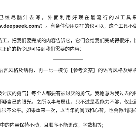
己绞尽脑汁去写，外面利用好现在最流行的ai工具
w.deepseek.com/
）。有条件使用GPT的也可以，这个工具不
员工，把我们要完成的内容告诉它，它们会给我们完成得很好，
达正确的指令即可得到我们需要的内容：
语言风格及结构，再一比一模仿【参考文案】的语言风格及结
被讨厌的勇气】每个人都要有被讨厌的勇气。我愿意为我过去的
怀疑自己的眼光。之所以事与愿违，只不过是我能力不够，仅此
样很不公平。如果重来一次，以当年的阅历和心智，也会做出同
】中的内容保持不动，且顺序不能更改，字数相等;