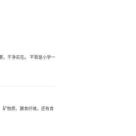
要，干净实在。 不管是小学一
生素、矿物质、膳食纤维，还有食