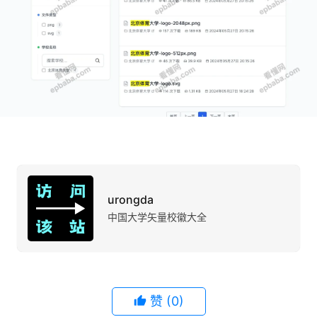
urongda
中国大学矢量校徽大全
赞
(0)