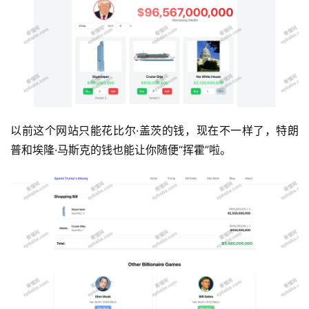
运
营
产
以前这个网站只能花比尔·盖茨的钱，现在不一样了，特朗
品
普和埃隆·马斯克的钱也能让你随便“挥霍”啦。