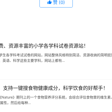
赞
(0)
费、资源丰富的小学各学科试卷资源站！
学生各学科考试试卷的网站，网站整体风格特别简洁、资源收纳的简明扼
、英语、科学这些主要学科，网站上都有…
s 2.0：支持一键搜食物健康成分，科学饮食的好帮手！
0是发表在《Nature》期刊上的一个食物营养评分系统，会综合评估食物里的维
养属性，然后给每种…