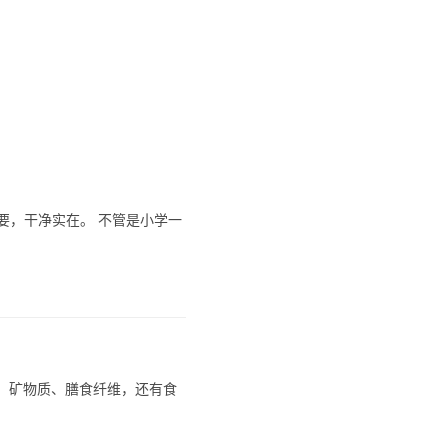
要，干净实在。 不管是小学一
生素、矿物质、膳食纤维，还有食