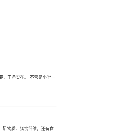
要，干净实在。 不管是小学一
生素、矿物质、膳食纤维，还有食