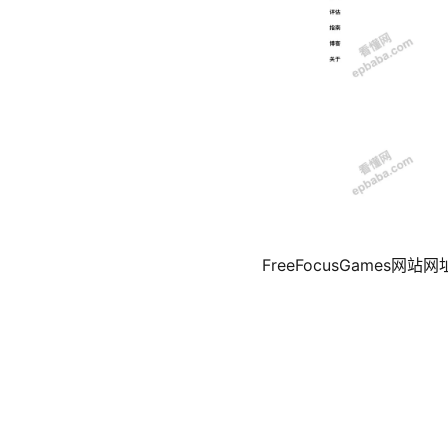
FreeFocusGames网站