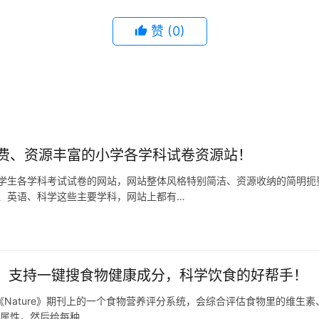
赞
(0)
费、资源丰富的小学各学科试卷资源站！
学生各学科考试试卷的网站，网站整体风格特别简洁、资源收纳的简明扼
、英语、科学这些主要学科，网站上都有…
s 2.0：支持一键搜食物健康成分，科学饮食的好帮手！
0是发表在《Nature》期刊上的一个食物营养评分系统，会综合评估食物里的维
养属性，然后给每种…