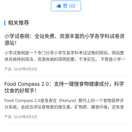
赞
(0)
相关推荐
小学试卷网：全站免费、资源丰富的小学各学科试卷资
源站！
小学试卷网是一个专门分享小学生各学科考试试卷的网站，网站整
体风格特别简洁、资源收纳的简明扼要，干净实在。 不管是小学一
年级还是六年级，语文、数学、英语、科学这些主要学科，网站上
产品
2026年6月4日
都有…
Food Compass 2.0：支持一键搜食物健康成分，科学
饮食的好帮手！
Food Compass 2.0是发表在《Nature》期刊上的一个食物营养评
分系统，会综合评估食物里的维生素、矿物质、膳食纤维，还有食
物的加工程度等总共54种营养属性，然后给每种…
产品
2026年6月4日