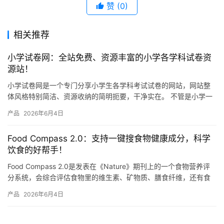
赞
(0)
相关推荐
小学试卷网：全站免费、资源丰富的小学各学科试卷资
源站！
小学试卷网是一个专门分享小学生各学科考试试卷的网站，网站整
体风格特别简洁、资源收纳的简明扼要，干净实在。 不管是小学一
年级还是六年级，语文、数学、英语、科学这些主要学科，网站上
产品
2026年6月4日
都有…
Food Compass 2.0：支持一键搜食物健康成分，科学
饮食的好帮手！
Food Compass 2.0是发表在《Nature》期刊上的一个食物营养评
分系统，会综合评估食物里的维生素、矿物质、膳食纤维，还有食
物的加工程度等总共54种营养属性，然后给每种…
产品
2026年6月4日