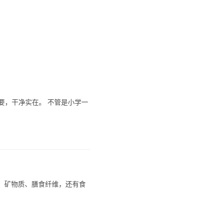
要，干净实在。 不管是小学一
生素、矿物质、膳食纤维，还有食