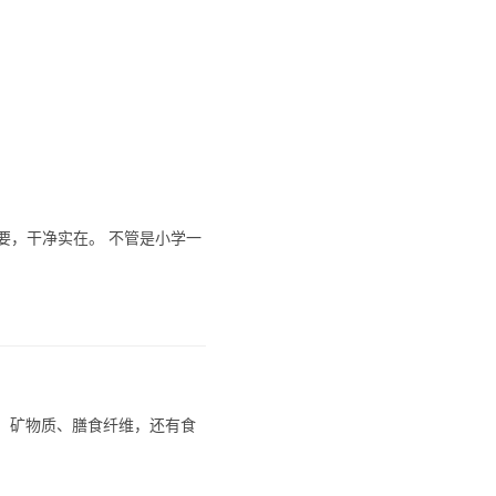
要，干净实在。 不管是小学一
生素、矿物质、膳食纤维，还有食