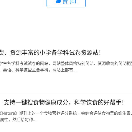
赞
(0)
费、资源丰富的小学各学科试卷资源站！
学生各学科考试试卷的网站，网站整体风格特别简洁、资源收纳的简明扼
、英语、科学这些主要学科，网站上都有…
s 2.0：支持一键搜食物健康成分，科学饮食的好帮手！
0是发表在《Nature》期刊上的一个食物营养评分系统，会综合评估食物里的维
养属性，然后给每种…