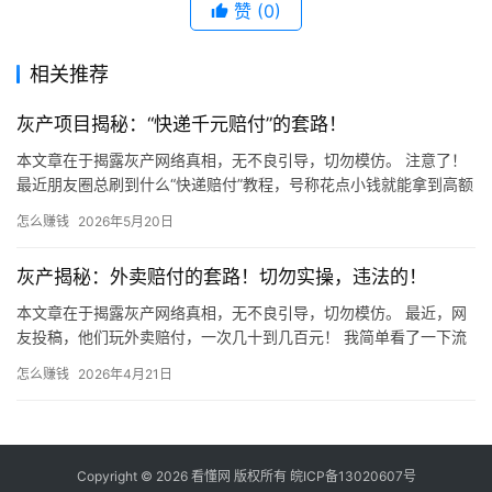
赞
(0)
相关推荐
灰产项目揭秘：“快递千元赔付”的套路！
本文章在于揭露灰产网络真相，无不良引导，切勿模仿。 注意了！
最近朋友圈总刷到什么“快递赔付”教程，号称花点小钱就能拿到高额
赔偿！ 千万别信！天上不会掉馅饼，这种“好事”背后全是坑！…
怎么赚钱
2026年5月20日
灰产揭秘：外卖赔付的套路！切勿实操，违法的！
本文章在于揭露灰产网络真相，无不良引导，切勿模仿。 最近，网
友投稿，他们玩外卖赔付，一次几十到几百元！ 我简单看了一下流
程，非常可拷！本文只是拆解科普，兄弟们千万不要模仿！ 开始
怎么赚钱
2026年4月21日
揭…
Copyright © 2026 看懂网 版权所有
皖ICP备13020607号