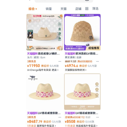
运
营
产
品