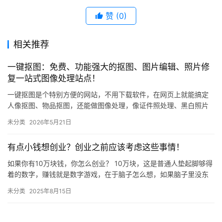
赞
(0)
相关推荐
一键抠图：免费、功能强大的抠图、图片编辑、照片修
复一站式图像处理站点！
一键抠图是个特别方便的网站，不用下载软件，在网页上就能搞定
人像抠图、物品抠图，还能做图像处理，像证件照处理、黑白照片
上色这些功能都有！ 比如说，你想把一张照片里的人物单独抠下
未分类
2026年5月21日
来，直…
有点小钱想创业？创业之前应该考虑这些事情！
如果你有10万块钱，你怎么创业？ 10万块，这是普通人垫起脚够得
着的数字，赚钱就是数字游戏，在于脑子怎么想，如果脑子里没东
西，靠苦力模式很难超越现有收入。 大部分的苦力模式，都是用…
未分类
2025年8月15日