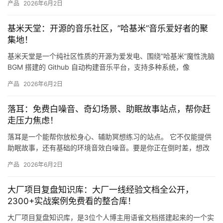
运
产品
2026年6月2日
营
基米天堂：开源的音乐社区，”哈基米”音乐爱好者的聚
集地！
产
品
基米天堂是一个纯社区性质的开源为爱发电、围绕”哈基米”魔性洗脑
BGM 搭建的 Github 自动构建音乐平台，支持多种系统，像
Windows、macOS…
产品
2026年6月2日
落耳：免费白噪音、奇幻场景、助眠故事站点，帮你赶
走压力焦虑！
落耳是一个能帮你放松身心、辅助冥想练习的站点。 它不仅能提供
助眠故事，还有基础的环境音效白噪音。要是你正在倒时差，想改
掉熬夜当“夜猫子”的习惯，或者想减轻生活里的压力和焦虑，又或
产品
2026年6月2日
者…
大厂项目复盘知识库：大厂一线经验文档全公开，
2300+实战案例免费看的整合库！
大厂项目复盘知识库，是3位个人博主用语雀文档搭建起来的一个实