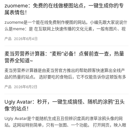
zuomeme：免费的在线做梗图站点，一键生成你的专
属表情包！
zuomeme是一个能在线免费制作梗图的网站。小编先跟大家说说什
么是meme：是 在互联网上快速传播的文化元素，一般有图片、视
频或者文字的形式呈现，往往带有幽默或者讽刺的意味，也可…
产品
2026年6月4日
麦当劳营养计算器：”麦粉”必备！点餐前查一查，热量
营养全知道~
麦当劳营养计算器是由麦当劳官方推出的帮助顾客快速算出全线产
品的热量的站点。 选好要吃的食物后，它不仅能告诉你这顿饭有多
少大卡，还会把蛋白质、脂肪、碳水化合物、钠和钙的含量都列出
产品
2026年6月2日
来，…
Ugly Avatar：秒开，一键生成搞怪、随机的涂鸦”丑头
像”的站点！
Ugly Avatar是个能随机生成丑丑但辨识度高的潦草涂鸦头像的网
站。这网站特别简单，只有一张图、一个功能。 打开网页，映入眼
帘的就是一张手绘涂鸦的丑头像。要是你想换个头像，就点…