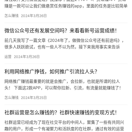
品
赚是一款可以让我们做悬赏任务赚钱的app，里面的任务是比较简单
的，完成一个可以赚到1-10元，你能赚多少钱取决于…
怎么赚钱
2024年3月26日
微信公众号还有发展空间吗？来看看新号运营成绩！
前几天我写了一篇文章《2024年了，做微信公众号还有前途吗》，
很多人跃跃欲试，也有一些人不以为然，接下来我用事实来告诉
你，公众号还是值得做的！ 上一篇文章我有提到过，哪怕你只有几
运营
2024年3月26日
百…
利用网络推广挣钱，如何推广引流拉人头？
网络推广赚钱最重要的就是会推广，会拉新，也就是所谓的拉人
头！ 下面这2款APP，可以帮你拉新、引流，有流量就能赚钱了！
1、项目之家 项目之家是一个为商务人士提供异业合作、资源对接…
怎么赚钱
2024年3月25日
社群运营是怎么赚钱的？社群快速赚钱的变现方式！
社群运营已经成为了现在社交平台的中间人，聚集了一些有共同兴
趣的用户，形成一个有凝聚力和活跃度的在社群，通过有效的运营