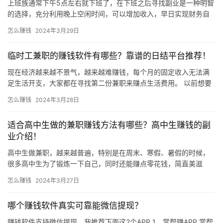
上班族通常下午5点左右就下班了，在下班之后寻找副业是一种明智
的选择，充分利用晚上空闲时间，可以增加收入，早日实现财务自
由。 一、DIY工艺品 如果你是一个比较手巧，对工艺品有着独到…
怎么赚钱
2024年3月29日
临时工兼职的赚钱软件有哪些？靠谱的日结平台推荐！
现在经济越来越不景气，越来越难赚钱，每个月的固定收入无法满
足生活开支，大家都在寻找第二份兼职来赚点生活费用。 以前想要
找个临时工的兼职，基本都是体力活，而如今社会发展的越来越
怎么赚钱
2024年3月28日
快，你…
适合高中生做的兼职赚钱方法有哪些？高中生赚钱的副
业介绍！
高中生做兼职，越来越普遍，特别是在周末、寒假、暑假的时候，
很多高中生为了锻炼一下自己，同时还能赚点零花钱，简直美滋
滋。 高中生还没走进社会，没有什么工作经验，可以去做一些不含
运
怎么赚钱
2024年3月27日
技术性…
营
哪个赚钱软件真实可靠能微信提现？
产
赚钱软件支持微信提现，我推荐下面这2个APP 1、赏帮赚APP 赏帮