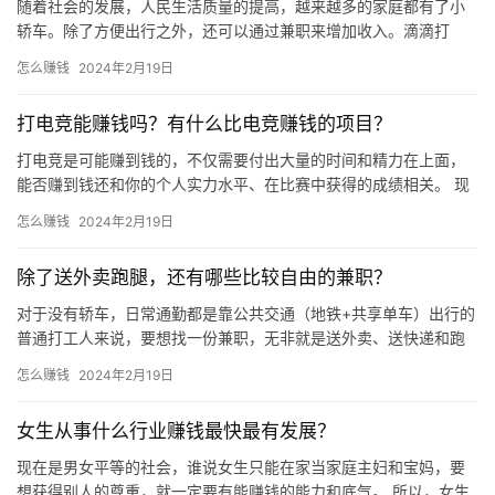
随着社会的发展，人民生活质量的提高，越来越多的家庭都有了小
轿车。除了方便出行之外，还可以通过兼职来增加收入。滴滴打
车、曹操出行、高德打车、享道出行、花小猪打车、T3出行等，网
怎么赚钱
2024年2月19日
约车行…
打电竞能赚钱吗？有什么比电竞赚钱的项目？
打电竞是可能赚到钱的，不仅需要付出大量的时间和精力在上面，
能否赚到钱还和你的个人实力水平、在比赛中获得的成绩相关。 现
在电竞行业是一个新星行业，获得很多年轻人的喜爱，都将其作为
怎么赚钱
2024年2月19日
一种…
除了送外卖跑腿，还有哪些比较自由的兼职？
运
对于没有轿车，日常通勤都是靠公共交通（地铁+共享单车）出行的
营
普通打工人来说，要想找一份兼职，无非就是送外卖、送快递和跑
腿这些为数不多的选择了。 那么干跑腿兼职究竟能挣多少钱呢？我
怎么赚钱
2024年2月19日
产
一…
品
女生从事什么行业赚钱最快最有发展？
现在是男女平等的社会，谁说女生只能在家当家庭主妇和宝妈，要
想获得别人的尊重，就一定要有能赚钱的能力和底气。 所以，女生