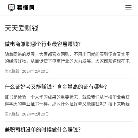
天天爱赚钱
做电商兼职哪个行业最容易赚钱？
随着网络的发展，大家都喜欢网购，不用出门就能买到便宜又实用
的经济好物，从而促使了电商行业的大力发展。大家都知道现在电
商行业比实体店好做一些，因为不像实体店还需要门面房租，在网
怎么赚钱
2024年2月20日
上开店…
什么证好考又能赚钱？含金量高的证有哪些？
证书是检验一个人学习成果的重要标志，就像我们从学校毕业会获
得学历的毕业证书一样。那么什么证好考又能赚钱呢？接下来听我
一说，看看自己适合哪一个！ 一、电气工程师/建造工程师 只有工
怎么赚钱
2024年2月20日
程…
兼职司机没单的时候做什么赚钱？