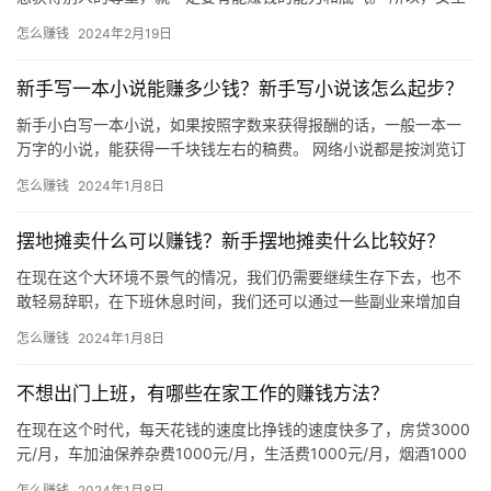
一定要有自己的经济收入来源，那么女生从事什么行业赚钱最快最
怎么赚钱
2024年2月19日
有发…
新手写一本小说能赚多少钱？新手写小说该怎么起步？
新手小白写一本小说，如果按照字数来获得报酬的话，一般一本一
万字的小说，能获得一千块钱左右的稿费。 网络小说都是按浏览订
阅量来计算分成的，比如说你一个章节一千字，这个章节的订阅浏
怎么赚钱
2024年1月8日
览量…
摆地摊卖什么可以赚钱？新手摆地摊卖什么比较好？
在现在这个大环境不景气的情况，我们仍需要继续生存下去，也不
敢轻易辞职，在下班休息时间，我们还可以通过一些副业来增加自
己的收入。 然而，在日常生活中，我们看到最多且无需任何技术的
怎么赚钱
2024年1月8日
就是…
不想出门上班，有哪些在家工作的赚钱方法？
在现在这个时代，每天花钱的速度比挣钱的速度快多了，房贷3000
元/月，车加油保养杂费1000元/月，生活费1000元/月，烟酒1000
元/月，还没算上休息偶尔出去玩的花费，就已经花…
怎么赚钱
2024年1月8日